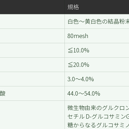
規格
白色～黄白色の結晶粉
80mesh
≦10.0%
≦20.0%
3.0～4.0%
酸
44.0～54.0%
微生物由来のグルクロン
セチル D-グルコサミンG
糖からなるグルコサミ