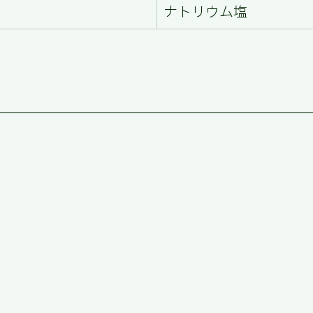
ナトリウム塩
お問い合わせ:
06-6567-9564 |
info.aspa@aspa-corp.jp
© 2024 by ASPA Corporation Co., Ltd.
all rights reserved.