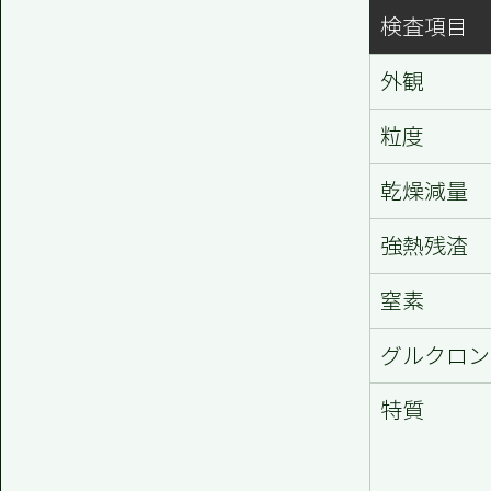
検査項目
外観
粒度
乾燥減量
強熱残渣
窒素
グルクロン
特質