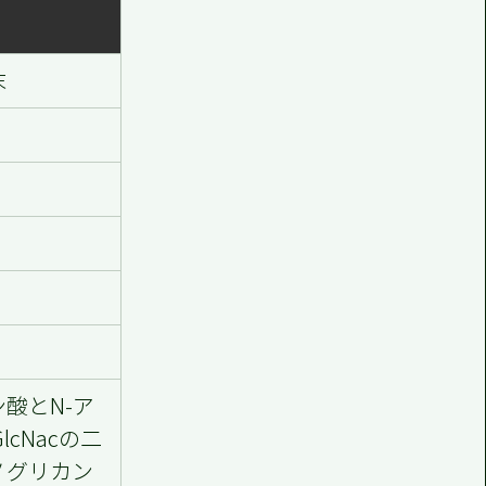
末
酸とN-ア
lcNacの二
ノグリカン