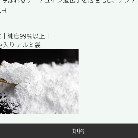
注目
｜純度99％以上｜
kg入り アルミ袋
規格