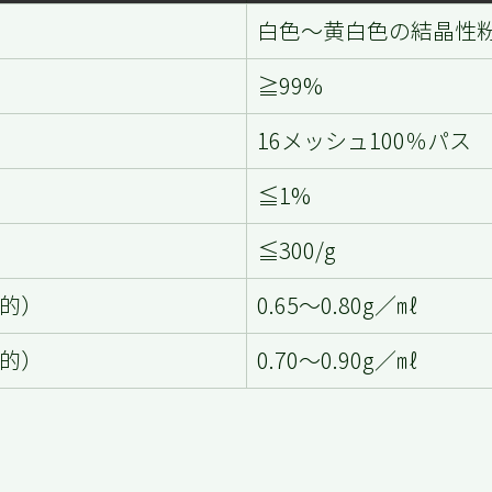
白色～黄白色の結晶性
≧99%
16メッシュ100％パス
≦1%
≦300/g　
的）
0.65～0.80g／㎖　
的）
0.70～0.90g／㎖