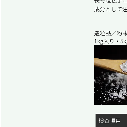
成分として
造粒品／粉末
1kg入り・5
検査項目