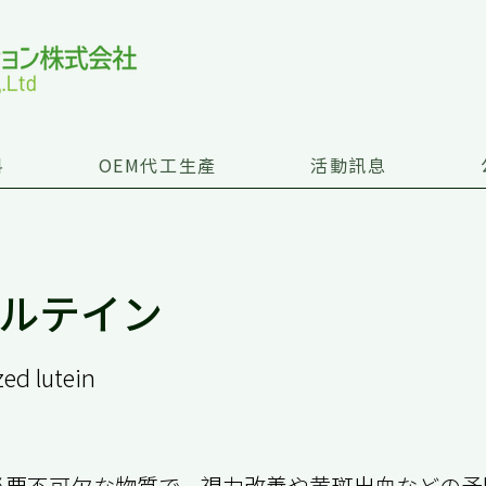
料
OEM代工生產
活動訊息
ルテイン
zed lutein
必要不可欠な物質で、視力改善や黄斑出血などの予